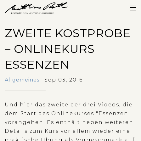
shop
ZWEITE KOSTPROBE
blog
– ONLINEKURS
zur person
ESSENZEN
termine
Allgemeines
Sep 03, 2016
kontakt
newsletter
Und hier das zweite der drei Videos, die
dem Start des Onlinekurses "Essenzen"
login
vorangehen. Es enthält neben weiteren
Details zum Kurs vor allem wieder eine
praktische Übung als Vorgeschmack auf